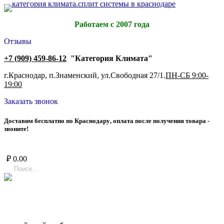
Работаем с 2007 года
Отзывы
+7 (909) 459-86-12
"Категория Климата"
г.Краснодар, п.Знаменский, ул.Свободная 27/1.
ПН-СБ 9:00-
19:00
Заказать звонок
Д
о
с
т
а
в
и
м
б
е
с
п
л
а
т
н
о
п
о
К
р
а
с
н
о
д
а
р
у
,
о
п
л
а
т
а
п
о
с
л
е
п
о
л
у
ч
е
н
и
я
т
о
в
а
р
а
-
з
в
о
н
и
т
е
!
₽
0.00