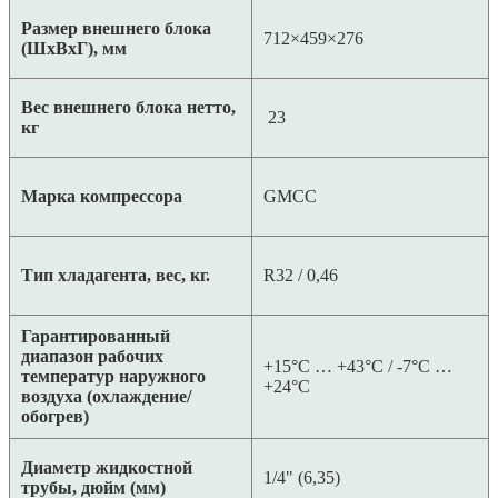
Размер внешнего блока
712×459×276
(ШхВхГ), мм
Вес внешнего блока нетто,
23
кг
Марка компрессора
GMCC
Тип хладагента, вес, кг.
R32 / 0,46
Гарантированный
диапазон рабочих
+15°C … +43°C / -7°C …
температур наружного
+24°C
воздуха (охлаждение/
обогрев)
Диаметр жидкостной
1/4" (6,35)
трубы, дюйм (мм)