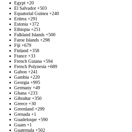
Egypt
+20
El Salvador
+503
Equatorial Guinea
+240
Eritrea
+291
Estonia
+372
Ethiopia
+251
Falkland Islands
+500
Faroe Islands
+298
Fiji
+679
Finland
+358
France
+33
French Guiana
+594
French Polynesia
+689
Gabon
+241
Gambia
+220
Georgia
+995
Germany
+49
Ghana
+233
Gibraltar
+350
Greece
+30
Greenland
+299
Grenada
+1
Guadeloupe
+590
Guam
+1
Guatemala
+502