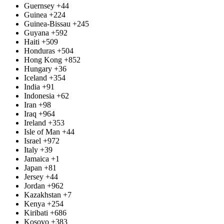
Guernsey
+44
Guinea
+224
Guinea-Bissau
+245
Guyana
+592
Haiti
+509
Honduras
+504
Hong Kong
+852
Hungary
+36
Iceland
+354
India
+91
Indonesia
+62
Iran
+98
Iraq
+964
Ireland
+353
Isle of Man
+44
Israel
+972
Italy
+39
Jamaica
+1
Japan
+81
Jersey
+44
Jordan
+962
Kazakhstan
+7
Kenya
+254
Kiribati
+686
Kosovo
+383