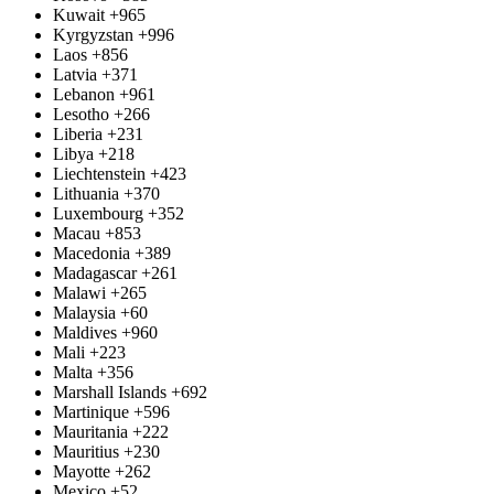
Kuwait
+965
Kyrgyzstan
+996
Laos
+856
Latvia
+371
Lebanon
+961
Lesotho
+266
Liberia
+231
Libya
+218
Liechtenstein
+423
Lithuania
+370
Luxembourg
+352
Macau
+853
Macedonia
+389
Madagascar
+261
Malawi
+265
Malaysia
+60
Maldives
+960
Mali
+223
Malta
+356
Marshall Islands
+692
Martinique
+596
Mauritania
+222
Mauritius
+230
Mayotte
+262
Mexico
+52