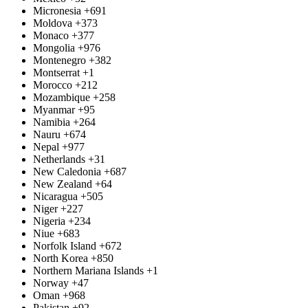
Micronesia
+691
Moldova
+373
Monaco
+377
Mongolia
+976
Montenegro
+382
Montserrat
+1
Morocco
+212
Mozambique
+258
Myanmar
+95
Namibia
+264
Nauru
+674
Nepal
+977
Netherlands
+31
New Caledonia
+687
New Zealand
+64
Nicaragua
+505
Niger
+227
Nigeria
+234
Niue
+683
Norfolk Island
+672
North Korea
+850
Northern Mariana Islands
+1
Norway
+47
Oman
+968
Pakistan
+92