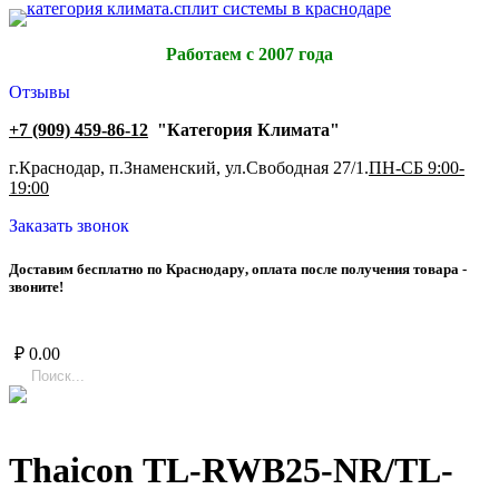
Работаем с 2007 года
Отзывы
+7 (909) 459-86-12
"Категория Климата"
г.Краснодар, п.Знаменский, ул.Свободная 27/1.
ПН-СБ 9:00-
19:00
Заказать звонок
Д
о
с
т
а
в
и
м
б
е
с
п
л
а
т
н
о
п
о
К
р
а
с
н
о
д
а
р
у
,
о
п
л
а
т
а
п
о
с
л
е
п
о
л
у
ч
е
н
и
я
т
о
в
а
р
а
-
з
в
о
н
и
т
е
!
₽
0.00
Thaicon TL-RWB25-NR/TL-