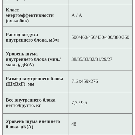
Класс
энергоэффективности
A / A
(охл./обог.)
Расход воздуха
500/460/450/430/400/380/360
внутреннего блока, м3/ч
Уровень шума
внутреннего блока (мин./
38/35/33/32/31/29/27
макс.), дБ(А)
Размер внутреннего блока
712x459x276
(ШхВхГ), мм
Вес внутреннего блока
7,3 / 9,5
нетто/брутто, кг
Уровень шума внешнего
48
блока, дБ(А)