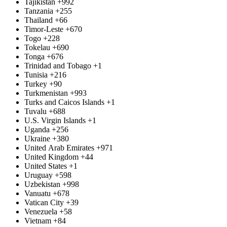
Tajikistan
+992
Tanzania
+255
Thailand
+66
Timor-Leste
+670
Togo
+228
Tokelau
+690
Tonga
+676
Trinidad and Tobago
+1
Tunisia
+216
Turkey
+90
Turkmenistan
+993
Turks and Caicos Islands
+1
Tuvalu
+688
U.S. Virgin Islands
+1
Uganda
+256
Ukraine
+380
United Arab Emirates
+971
United Kingdom
+44
United States
+1
Uruguay
+598
Uzbekistan
+998
Vanuatu
+678
Vatican City
+39
Venezuela
+58
Vietnam
+84