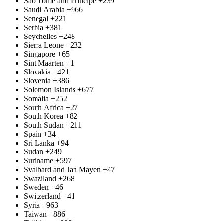
São Tomé and Príncipe
+239
Saudi Arabia
+966
Senegal
+221
Serbia
+381
Seychelles
+248
Sierra Leone
+232
Singapore
+65
Sint Maarten
+1
Slovakia
+421
Slovenia
+386
Solomon Islands
+677
Somalia
+252
South Africa
+27
South Korea
+82
South Sudan
+211
Spain
+34
Sri Lanka
+94
Sudan
+249
Suriname
+597
Svalbard and Jan Mayen
+47
Swaziland
+268
Sweden
+46
Switzerland
+41
Syria
+963
Taiwan
+886