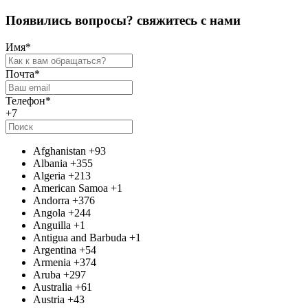
П
о
я
в
и
л
и
с
ь
в
о
п
р
о
с
ы
?
с
в
я
ж
и
т
е
с
ь
с
н
а
м
и
Имя
*
Почта
*
Телефон
*
+7
Afghanistan
+93
Albania
+355
Algeria
+213
American Samoa
+1
Andorra
+376
Angola
+244
Anguilla
+1
Antigua and Barbuda
+1
Argentina
+54
Armenia
+374
Aruba
+297
Australia
+61
Austria
+43