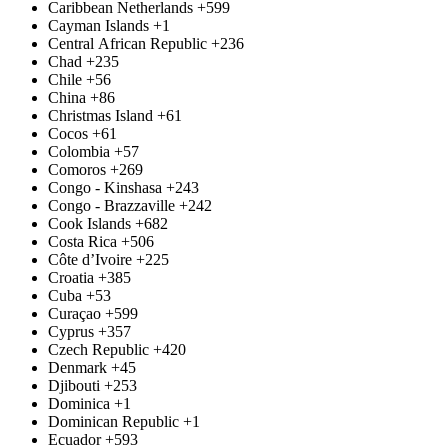
Caribbean Netherlands
+599
Cayman Islands
+1
Central African Republic
+236
Chad
+235
Chile
+56
China
+86
Christmas Island
+61
Cocos
+61
Colombia
+57
Comoros
+269
Congo - Kinshasa
+243
Congo - Brazzaville
+242
Cook Islands
+682
Costa Rica
+506
Côte d’Ivoire
+225
Croatia
+385
Cuba
+53
Curaçao
+599
Cyprus
+357
Czech Republic
+420
Denmark
+45
Djibouti
+253
Dominica
+1
Dominican Republic
+1
Ecuador
+593