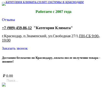
Работаем с 2007 года
Отзывы
+7 (909) 459-86-12
"Категория Климата"
г.Краснодар, п.Знаменский, ул.Свободная 27/1.
ПН-СБ 9:00-
19:00
Заказать звонок
Д
о
с
т
а
в
и
м
б
е
с
п
л
а
т
н
о
п
о
К
р
а
с
н
о
д
а
р
у
,
о
п
л
а
т
а
п
о
с
л
е
п
о
л
у
ч
е
н
и
я
т
о
в
а
р
а
-
з
в
о
н
и
т
е
!
₽
0.00