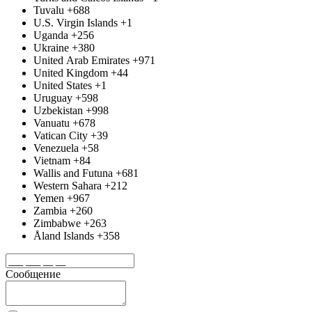
Tuvalu
+688
U.S. Virgin Islands
+1
Uganda
+256
Ukraine
+380
United Arab Emirates
+971
United Kingdom
+44
United States
+1
Uruguay
+598
Uzbekistan
+998
Vanuatu
+678
Vatican City
+39
Venezuela
+58
Vietnam
+84
Wallis and Futuna
+681
Western Sahara
+212
Yemen
+967
Zambia
+260
Zimbabwe
+263
Åland Islands
+358
Сообщение