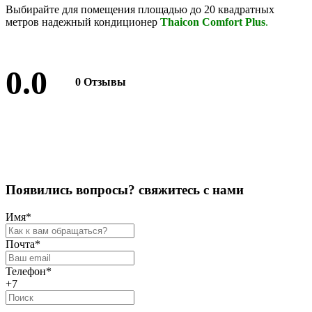
Выбирайте для помещения площадью до 20 квадратных
метров надежный кондиционер
Thaicon Comfort Plus
.
0.0
0 Отзывы
Оставить отзыв
П
о
я
в
и
л
и
с
ь
в
о
п
р
о
с
ы
?
с
в
я
ж
и
т
е
с
ь
с
н
а
м
и
Имя
*
Почта
*
Телефон
*
+7