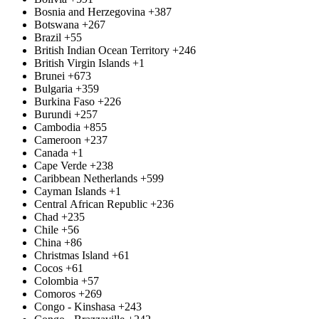
Bosnia and Herzegovina
+387
Botswana
+267
Brazil
+55
British Indian Ocean Territory
+246
British Virgin Islands
+1
Brunei
+673
Bulgaria
+359
Burkina Faso
+226
Burundi
+257
Cambodia
+855
Cameroon
+237
Canada
+1
Cape Verde
+238
Caribbean Netherlands
+599
Cayman Islands
+1
Central African Republic
+236
Chad
+235
Chile
+56
China
+86
Christmas Island
+61
Cocos
+61
Colombia
+57
Comoros
+269
Congo - Kinshasa
+243