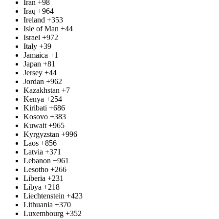
Iran
+98
Iraq
+964
Ireland
+353
Isle of Man
+44
Israel
+972
Italy
+39
Jamaica
+1
Japan
+81
Jersey
+44
Jordan
+962
Kazakhstan
+7
Kenya
+254
Kiribati
+686
Kosovo
+383
Kuwait
+965
Kyrgyzstan
+996
Laos
+856
Latvia
+371
Lebanon
+961
Lesotho
+266
Liberia
+231
Libya
+218
Liechtenstein
+423
Lithuania
+370
Luxembourg
+352