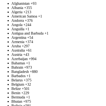
Afghanistan
+93
Albania
+355
Algeria
+213
American Samoa
+1
Andorra
+376
Angola
+244
Anguilla
+1
Antigua and Barbuda
+1
Argentina
+54
Armenia
+374
Aruba
+297
Australia
+61
Austria
+43
Azerbaijan
+994
Bahamas
+1
Bahrain
+973
Bangladesh
+880
Barbados
+1
Belarus
+375
Belgium
+32
Belize
+501
Benin
+229
Bermuda
+1
Bhutan
+975
Bolivia
+591