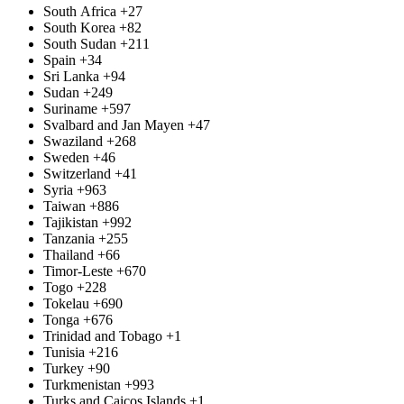
South Africa
+27
South Korea
+82
South Sudan
+211
Spain
+34
Sri Lanka
+94
Sudan
+249
Suriname
+597
Svalbard and Jan Mayen
+47
Swaziland
+268
Sweden
+46
Switzerland
+41
Syria
+963
Taiwan
+886
Tajikistan
+992
Tanzania
+255
Thailand
+66
Timor-Leste
+670
Togo
+228
Tokelau
+690
Tonga
+676
Trinidad and Tobago
+1
Tunisia
+216
Turkey
+90
Turkmenistan
+993
Turks and Caicos Islands
+1