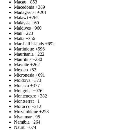
Macau
+853
Macedonia
+389
Madagascar
+261
Malawi
+265
Malaysia
+60
Maldives
+960
Mali
+223
Malta
+356
Marshall Islands
+692
Martinique
+596
Mauritania
+222
Mauritius
+230
Mayotte
+262
Mexico
+52
Micronesia
+691
Moldova
+373
Monaco
+377
Mongolia
+976
Montenegro
+382
Montserrat
+1
Morocco
+212
Mozambique
+258
Myanmar
+95
Namibia
+264
Nauru
+674