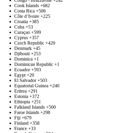
Congo - Brazzaville
+242
Cook Islands
+682
Costa Rica
+506
Côte d’Ivoire
+225
Croatia
+385
Cuba
+53
Curaçao
+599
Cyprus
+357
Czech Republic
+420
Denmark
+45
Djibouti
+253
Dominica
+1
Dominican Republic
+1
Ecuador
+593
Egypt
+20
El Salvador
+503
Equatorial Guinea
+240
Eritrea
+291
Estonia
+372
Ethiopia
+251
Falkland Islands
+500
Faroe Islands
+298
Fiji
+679
Finland
+358
France
+33