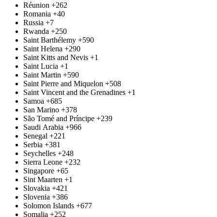
Réunion
+262
Romania
+40
Russia
+7
Rwanda
+250
Saint Barthélemy
+590
Saint Helena
+290
Saint Kitts and Nevis
+1
Saint Lucia
+1
Saint Martin
+590
Saint Pierre and Miquelon
+508
Saint Vincent and the Grenadines
+1
Samoa
+685
San Marino
+378
São Tomé and Príncipe
+239
Saudi Arabia
+966
Senegal
+221
Serbia
+381
Seychelles
+248
Sierra Leone
+232
Singapore
+65
Sint Maarten
+1
Slovakia
+421
Slovenia
+386
Solomon Islands
+677
Somalia
+252