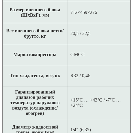
Размер внешнего блока
712×459×276
(ШхВхГ), мм
Вес внешнего блока нетто/
20,5 / 22,5
брутто, кг
Марка компрессора
GMCC
Тип хладагента, вес, кг.
R32 / 0,46
Гарантированный
диапазон рабочих
+15°C … +43°C / -7°C …
температур наружного
+24°C
воздуха (охлаждение/
обогрев)
Диаметр жидкостной
1/4" (6,35)
трубы, дюйм (мм)