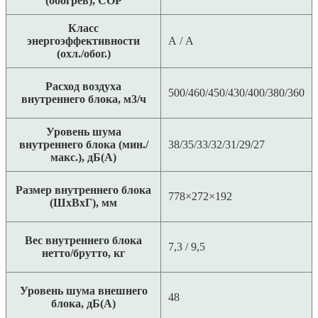
(обогрев), COP
Класс
энергоэффективности
A / A
(охл./обог.)
Расход воздуха
500/460/450/430/400/380/360
внутреннего блока, м3/ч
Уровень шума
внутреннего блока (мин./
38/35/33/32/31/29/27
макс.), дБ(А)
Размер внутреннего блока
778×272×192
(ШхВхГ), мм
Вес внутреннего блока
7,3 / 9,5
нетто/брутто, кг
Уровень шума внешнего
48
блока, дБ(А)