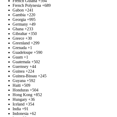
French Guiana
+594
French Polynesia
+689
Gabon
+241
Gambia
+220
Georgia
+995
Germany
+49
Ghana
+233
Gibraltar
+350
Greece
+30
Greenland
+299
Grenada
+1
Guadeloupe
+590
Guam
+1
Guatemala
+502
Guernsey
+44
Guinea
+224
Guinea-Bissau
+245
Guyana
+592
Haiti
+509
Honduras
+504
Hong Kong
+852
Hungary
+36
Iceland
+354
India
+91
Indonesia
+62