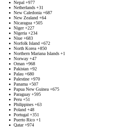
Nepal
+977
Netherlands
+31
New Caledonia
+687
New Zealand
+64
Nicaragua
+505
Niger
+227
Nigeria
+234
Niue
+683
Norfolk Island
+672
North Korea
+850
Northern Mariana Islands
+1
Norway
+47
Oman
+968
Pakistan
+92
Palau
+680
Palestine
+970
Panama
+507
Papua New Guinea
+675
Paraguay
+595
Peru
+51
Philippines
+63
Poland
+48
Portugal
+351
Puerto Rico
+1
Qatar
+974