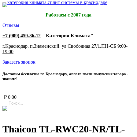
Работаем с 2007 года
Отзывы
+7 (909) 459-86-12
"Категория Климата"
г.Краснодар, п.Знаменский, ул.Свободная 27/1.
ПН-СБ 9:00-
19:00
Заказать звонок
Д
о
с
т
а
в
и
м
б
е
с
п
л
а
т
н
о
п
о
К
р
а
с
н
о
д
а
р
у
,
о
п
л
а
т
а
п
о
с
л
е
п
о
л
у
ч
е
н
и
я
т
о
в
а
р
а
-
з
в
о
н
и
т
е
!
₽
0.00
Thaicon TL-RWC20-NR/TL-