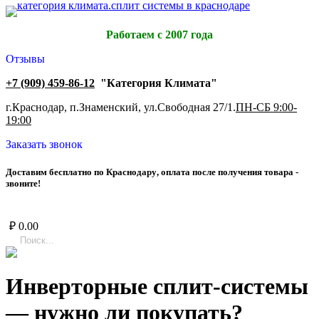
Работаем с 2007 года
Отзывы
+7 (909) 459-86-12
"Категория Климата"
г.Краснодар, п.Знаменский, ул.Свободная 27/1.
ПН-СБ 9:00-
19:00
Заказать звонок
Д
о
с
т
а
в
и
м
б
е
с
п
л
а
т
н
о
п
о
К
р
а
с
н
о
д
а
р
у
,
о
п
л
а
т
а
п
о
с
л
е
п
о
л
у
ч
е
н
и
я
т
о
в
а
р
а
-
з
в
о
н
и
т
е
!
₽
0.00
Инверторные сплит-системы
— нужно ли покупать?