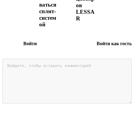
ваться
ов
сплит-
LESSA
систем
R
ой
Войти
Войти как гость