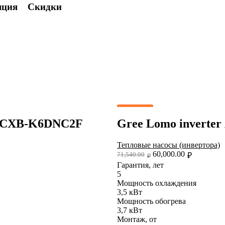
яция
Скидки
бавить в список желаний
Скидка
9QCXB-K6DNC2F
Gree Lomo inver
Тепловые насосы (инвертора)
60,000.00
71,540.00
₽
₽
Гарантия, лет
5
Мощность охлаждения
3,5 кВт
Мощность обогрева
3,7 кВт
Монтаж, от