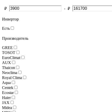
-
₽
₽
Инвертор
Есть
Производитель
GREE
TOSOT
EuroClimat
AUX
Thaicon
Neoclima
Royal Clima
Aqua
Centek
Ecostar
Haier
JAX
Midea