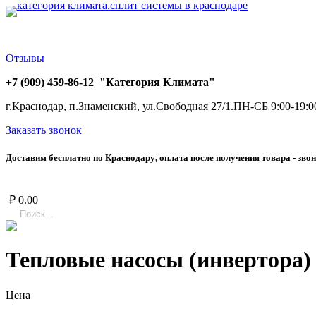
Отзывы
+7 (909) 459-86-12
"Категория Климата"
г.Краснодар, п.Знаменский, ул.Свободная 27/1.
ПН-СБ 9:00-19:0
Заказать звонок
Д
о
с
т
а
в
и
м
б
е
с
п
л
а
т
н
о
п
о
К
р
а
с
н
о
д
а
р
у
,
о
п
л
а
т
а
п
о
с
л
е
п
о
л
у
ч
е
н
и
я
т
о
в
а
р
а
-
з
в
о
н
₽
0.00
Тепловые насосы (инвертора)
Цена