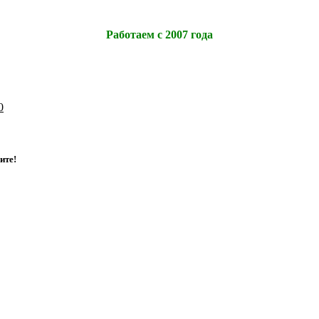
Работаем с 2007 года
0
и
т
е
!