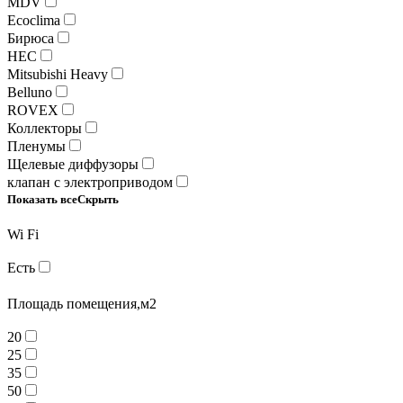
MDV
Ecoclima
Бирюса
HEC
Mitsubishi Heavy
Belluno
ROVEX
Коллекторы
Пленумы
Щелевые диффузоры
клапан с электроприводом
Показать все
Скрыть
Wi Fi
Есть
Площадь помещения,м2
20
25
35
50