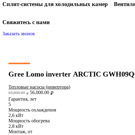
Сплит-системы для холодильных камер
Вентил
С
в
я
ж
и
т
е
с
ь
с
н
а
м
и
Заказать звонок
До
Скидка
Gree Lomo inverter ARCTIC GWH0
Тепловые насосы (инвертора)
56,000.00
63,800.00
₽
₽
Гарантия, лет
5
Мощность охлаждения
2,6 кВт
Мощность обогрева
2,8 кВт
Монтаж, от