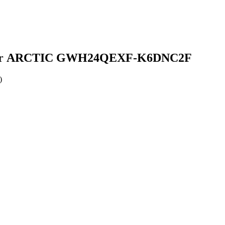
Добавить в список желаний
rter ARCTIC GWH24QEXF-K6DNC2F
)