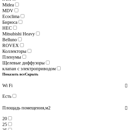
Midea
MDV
Ecoclima
Бирюса
HEC
Mitsubishi Heavy
Belluno
ROVEX
Коллекторы
Пленумы
Щелевые диффузоры
клапан с электроприводом
Показать все
Скрыть
Wi Fi
Есть
Площадь помещения,м2
20
25