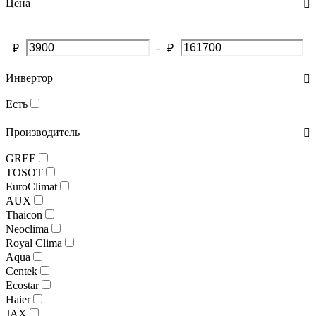
Цена
-
₽
₽
Инвертор
Есть
Производитель
GREE
TOSOT
EuroClimat
AUX
Thaicon
Neoclima
Royal Clima
Aqua
Centek
Ecostar
Haier
JAX