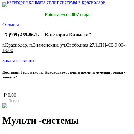
Работаем с 2007 года
Отзывы
+7 (909) 459-86-12
"Категория Климата"
г.Краснодар, п.Знаменский, ул.Свободная 27/1.
ПН-СБ 9:00-
19:00
Заказать звонок
Д
о
с
т
а
в
и
м
б
е
с
п
л
а
т
н
о
п
о
К
р
а
с
н
о
д
а
р
у
,
о
п
л
а
т
а
п
о
с
л
е
п
о
л
у
ч
е
н
и
я
т
о
в
а
р
а
-
з
в
о
н
и
т
е
!
₽
0.00
Мульти -системы