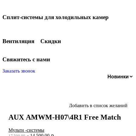
Сплит-системы для холодильных камер
Вентиляция
Скидки
С
в
я
ж
и
т
е
с
ь
с
н
а
м
и
Заказать звонок
Добавить в список желаний
AUX AMWM-H07\4R1 Free Match
Мульти -системы
14,500.00