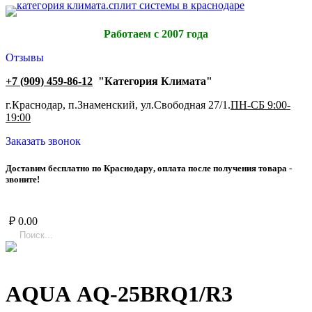
Работаем с 2007 года
Отзывы
+7 (909) 459-86-12
"Категория Климата"
г.Краснодар, п.Знаменский, ул.Свободная 27/1.
ПН-СБ 9:00-
19:00
Заказать звонок
Д
о
с
т
а
в
и
м
б
е
с
п
л
а
т
н
о
п
о
К
р
а
с
н
о
д
а
р
у
,
о
п
л
а
т
а
п
о
с
л
е
п
о
л
у
ч
е
н
и
я
т
о
в
а
р
а
-
з
в
о
н
и
т
е
!
₽
0.00
AQUA AQ-25BRQ1/R3