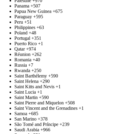
Palestine
+970
Panama
+507
Papua New Guinea
+675
Paraguay
+595
Peru
+51
Philippines
+63
Poland
+48
Portugal
+351
Puerto Rico
+1
Qatar
+974
Réunion
+262
Romania
+40
Russia
+7
Rwanda
+250
Saint Barthélemy
+590
Saint Helena
+290
Saint Kitts and Nevis
+1
Saint Lucia
+1
Saint Martin
+590
Saint Pierre and Miquelon
+508
Saint Vincent and the Grenadines
+1
Samoa
+685
San Marino
+378
São Tomé and Príncipe
+239
Saudi Arabia
+966