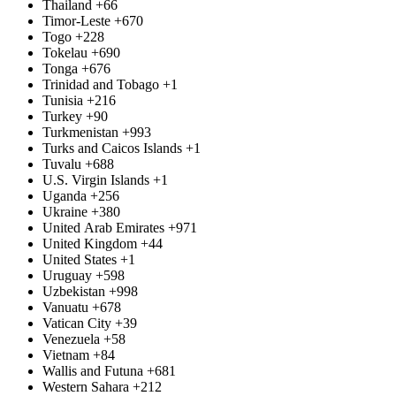
Thailand
+66
Timor-Leste
+670
Togo
+228
Tokelau
+690
Tonga
+676
Trinidad and Tobago
+1
Tunisia
+216
Turkey
+90
Turkmenistan
+993
Turks and Caicos Islands
+1
Tuvalu
+688
U.S. Virgin Islands
+1
Uganda
+256
Ukraine
+380
United Arab Emirates
+971
United Kingdom
+44
United States
+1
Uruguay
+598
Uzbekistan
+998
Vanuatu
+678
Vatican City
+39
Venezuela
+58
Vietnam
+84
Wallis and Futuna
+681
Western Sahara
+212