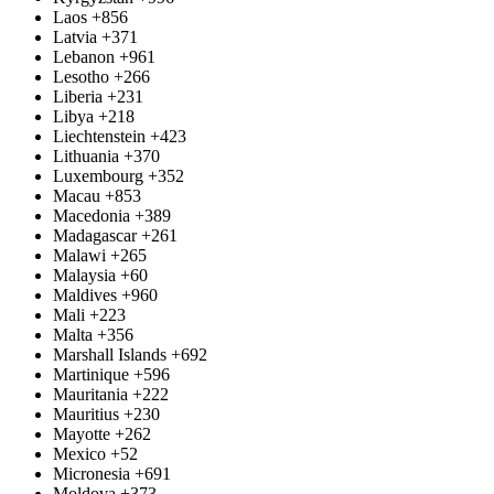
Laos
+856
Latvia
+371
Lebanon
+961
Lesotho
+266
Liberia
+231
Libya
+218
Liechtenstein
+423
Lithuania
+370
Luxembourg
+352
Macau
+853
Macedonia
+389
Madagascar
+261
Malawi
+265
Malaysia
+60
Maldives
+960
Mali
+223
Malta
+356
Marshall Islands
+692
Martinique
+596
Mauritania
+222
Mauritius
+230
Mayotte
+262
Mexico
+52
Micronesia
+691
Moldova
+373