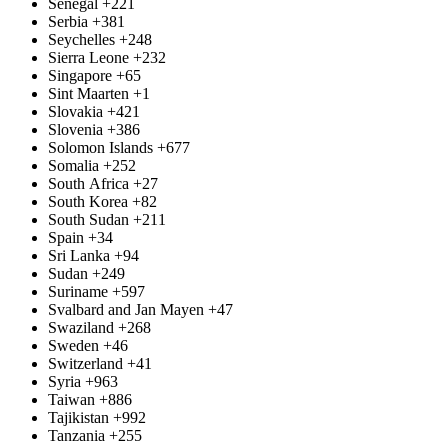
Senegal
+221
Serbia
+381
Seychelles
+248
Sierra Leone
+232
Singapore
+65
Sint Maarten
+1
Slovakia
+421
Slovenia
+386
Solomon Islands
+677
Somalia
+252
South Africa
+27
South Korea
+82
South Sudan
+211
Spain
+34
Sri Lanka
+94
Sudan
+249
Suriname
+597
Svalbard and Jan Mayen
+47
Swaziland
+268
Sweden
+46
Switzerland
+41
Syria
+963
Taiwan
+886
Tajikistan
+992
Tanzania
+255