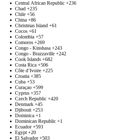
Central African Republic
+236
Chad
+235
Chile
+56
China
+86
Christmas Island
+61
Cocos
+61
Colombia
+57
Comoros
+269
Congo - Kinshasa
+243
Congo - Brazzaville
+242
Cook Islands
+682
Costa Rica
+506
Côte d’Ivoire
+225
Croatia
+385
Cuba
+53
Curaçao
+599
Cyprus
+357
Czech Republic
+420
Denmark
+45
Djibouti
+253
Dominica
+1
Dominican Republic
+1
Ecuador
+593
Egypt
+20
El Salvador
+503