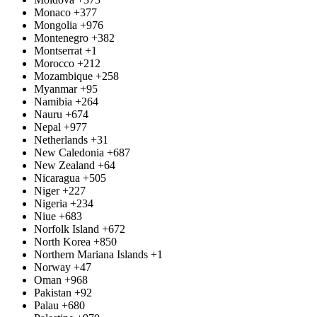
Monaco
+377
Mongolia
+976
Montenegro
+382
Montserrat
+1
Morocco
+212
Mozambique
+258
Myanmar
+95
Namibia
+264
Nauru
+674
Nepal
+977
Netherlands
+31
New Caledonia
+687
New Zealand
+64
Nicaragua
+505
Niger
+227
Nigeria
+234
Niue
+683
Norfolk Island
+672
North Korea
+850
Northern Mariana Islands
+1
Norway
+47
Oman
+968
Pakistan
+92
Palau
+680