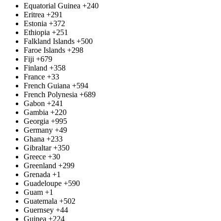
Equatorial Guinea
+240
Eritrea
+291
Estonia
+372
Ethiopia
+251
Falkland Islands
+500
Faroe Islands
+298
Fiji
+679
Finland
+358
France
+33
French Guiana
+594
French Polynesia
+689
Gabon
+241
Gambia
+220
Georgia
+995
Germany
+49
Ghana
+233
Gibraltar
+350
Greece
+30
Greenland
+299
Grenada
+1
Guadeloupe
+590
Guam
+1
Guatemala
+502
Guernsey
+44
Guinea
+224