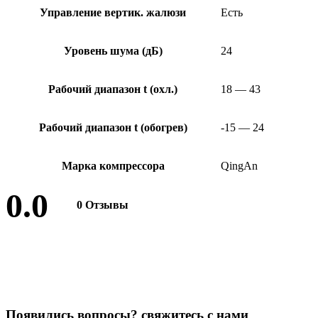
Управление вертик. жалюзи
Есть
Уровень шума (дБ)
24
Рабочий диапазон t (охл.)
18 — 43
Рабочий диапазон t (обогрев)
-15 — 24
Марка компрессора
QingAn
0.0
0 Отзывы
Оставить отзыв
П
о
я
в
и
л
и
с
ь
в
о
п
р
о
с
ы
?
с
в
я
ж
и
т
е
с
ь
с
н
а
м
и