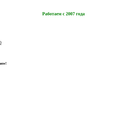
Работаем с 2007 года
0
и
т
е
!