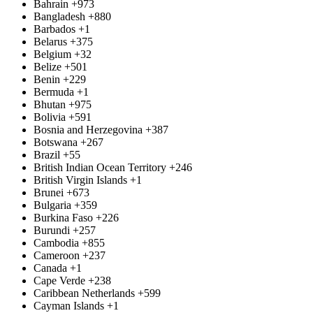
Bahrain
+973
Bangladesh
+880
Barbados
+1
Belarus
+375
Belgium
+32
Belize
+501
Benin
+229
Bermuda
+1
Bhutan
+975
Bolivia
+591
Bosnia and Herzegovina
+387
Botswana
+267
Brazil
+55
British Indian Ocean Territory
+246
British Virgin Islands
+1
Brunei
+673
Bulgaria
+359
Burkina Faso
+226
Burundi
+257
Cambodia
+855
Cameroon
+237
Canada
+1
Cape Verde
+238
Caribbean Netherlands
+599
Cayman Islands
+1