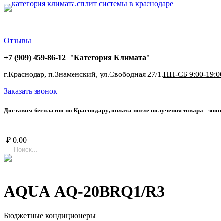
Отзывы
+7 (909) 459-86-12
"Категория Климата"
г.Краснодар, п.Знаменский, ул.Свободная 27/1.
ПН-СБ 9:00-19:0
Заказать звонок
Д
о
с
т
а
в
и
м
б
е
с
п
л
а
т
н
о
п
о
К
р
а
с
н
о
д
а
р
у
,
о
п
л
а
т
а
п
о
с
л
е
п
о
л
у
ч
е
н
и
я
т
о
в
а
р
а
-
з
в
о
н
₽
0.00
AQUA AQ-20BRQ1/R3
Бюджетные кондиционеры