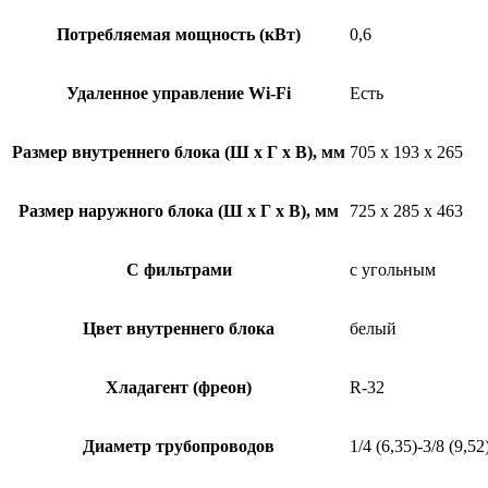
Потребляемая мощность (кВт)
0,6
Удаленное управление Wi-Fi
Есть
Размер внутреннего блока (Ш x Г x В), мм
705 x 193 x 265
Размер наружного блока (Ш x Г x В), мм
725 x 285 x 463
С фильтрами
с угольным
Цвет внутреннего блока
белый
Хладагент (фреон)
R-32
Диаметр трубопроводов
1/4 (6,35)-3/8 (9,52