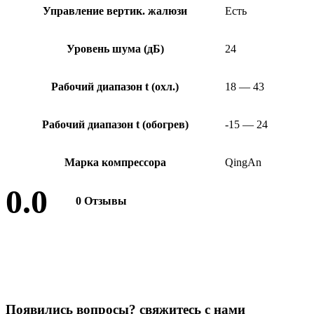
Управление вертик. жалюзи
Есть
Уровень шума (дБ)
24
Рабочий диапазон t (охл.)
18 — 43
Рабочий диапазон t (обогрев)
-15 — 24
Марка компрессора
QingAn
0.0
0 Отзывы
Оставить отзыв
П
о
я
в
и
л
и
с
ь
в
о
п
р
о
с
ы
?
с
в
я
ж
и
т
е
с
ь
с
н
а
м
и