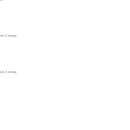
жем-2 метра
жем-2 метра