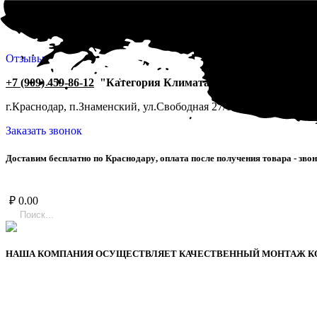
Отзывы
+7 (909) 459-86-12
"Категория Климата"
г.Краснодар, п.Знаменский, ул.Свободная 27/1.
ПН-СБ 9:00-19:0
Заказать звонок
Д
о
с
т
а
в
и
м
б
е
с
п
л
а
т
н
о
п
о
К
р
а
с
н
о
д
а
р
у
,
о
п
л
а
т
а
п
о
с
л
е
п
о
л
у
ч
е
н
и
я
т
о
в
а
р
а
-
з
в
о
н
₽
0.00
НАША КОМПАНИЯ ОСУЩЕСТВЛЯЕТ КАЧЕСТВЕННЫЙ МОНТАЖ КОНД