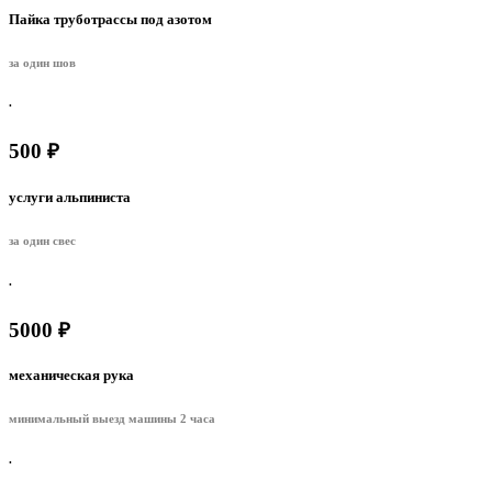
Пайка труботрассы под азотом
за один шов
.
500 ₽
услуги альпиниста
за один свес
.
5000 ₽
механическая рука
минимальный выезд машины 2 часа
.