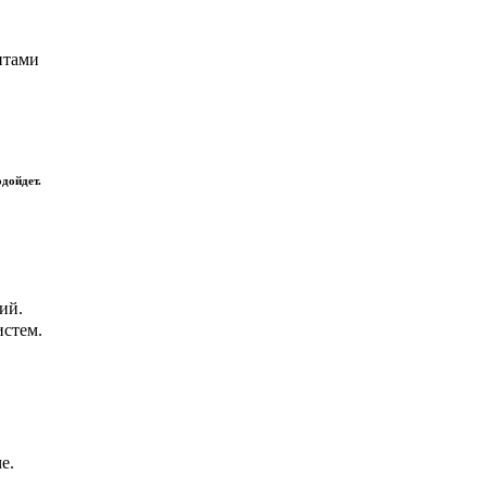
нтами
одойдет.
ий.
стем.
е.