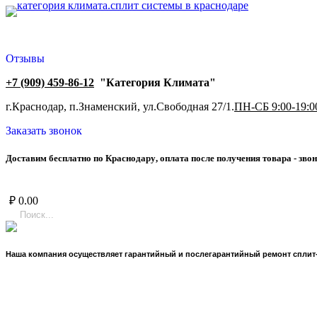
Отзывы
+7 (909) 459-86-12
"Категория Климата"
г.Краснодар, п.Знаменский, ул.Свободная 27/1.
ПН-СБ 9:00-19:0
Заказать звонок
Д
о
с
т
а
в
и
м
б
е
с
п
л
а
т
н
о
п
о
К
р
а
с
н
о
д
а
р
у
,
о
п
л
а
т
а
п
о
с
л
е
п
о
л
у
ч
е
н
и
я
т
о
в
а
р
а
-
з
в
о
н
₽
0.00
Наша компания осуществляет гарантийный и послегарантийный ремонт сплит-с